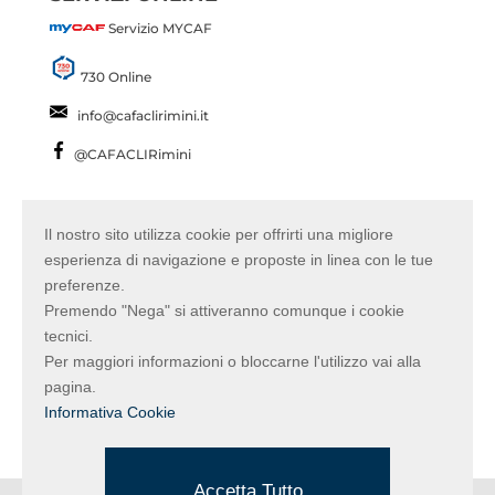
Servizio MYCAF
730 Online
info@cafaclirimini.it
@CAFACLIRimini
COME CONTATTARCI
Il nostro sito utilizza cookie per offrirti una migliore
Numero Unico
0541 783862
esperienza di navigazione e proposte in linea con le tue
preferenze.
info@cafaclirimini.it
Premendo "Nega" si attiveranno comunque i cookie
Cerca la sede più vicina
tecnici.
Per maggiori informazioni o bloccarne l'utilizzo vai alla
Informativa privacy e Cookies
pagina.
Informativa Cookie
Accetta Tutto