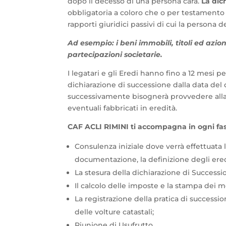
dopo il decesso di una persona cara.
La dic
obbligatoria a coloro che o per testamento
rapporti giuridici passivi di cui la persona d
Ad esempio: i beni immobili, titoli ed azioni
partecipazioni societarie.
I legatari e gli Eredi hanno fino a 12 mesi p
dichiarazione di successione dalla data del
successivamente bisognerà provvedere alla 
eventuali fabbricati in eredità.
CAF ACLI RIMINI ti accompagna in ogni fa
Consulenza iniziale dove verrà effettuata l’
documentazione, la definizione degli eredi 
La stesura della dichiarazione di Successi
Il calcolo delle imposte e la stampa dei 
La registrazione della pratica di successi
delle volture catastali;
Riunione di Usufrutto.