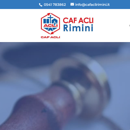
0541 783862
info@cafaclirimini.it