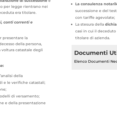
hiarazione di successione
è
La consulenza notaril
 o per legge rientrano nei
successione e del tes
eceduta era titolare.
con tariffe agevolate;
, conti correnti e
La stesura della
dichi
casi in cui il deceduto
er presentare la
titolare di azienda.
 decesso della persona,
voltura catastale degli
Documenti Uti
Elenco Documenti Nece
se:
analisi della
e le verifiche catastali;
one;
modelli di versamento;
one e della presentazione