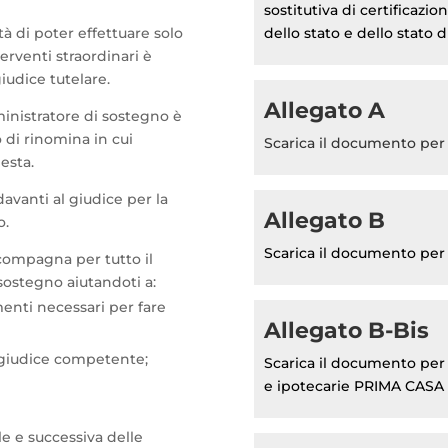
sostitutiva di certificazio
tà di poter effettuare solo
dello stato e dello stato d
terventi straordinari è
iudice tutelare.
Allegato A
ministratore di sostegno è
 di rinomina in cui
Scarica il documento per
esta.
vanti al giudice per la
Allegato B
o.
Scarica il documento per 
accompagna per tutto il
sostegno aiutandoti a:
menti necessari per fare
Allegato B-Bis
l giudice competente;
Scarica il documento per
e ipotecarie PRIMA CASA
le e successiva delle